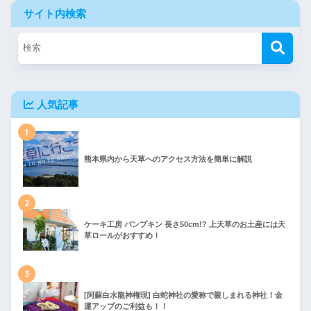
サイト内検索
人気記事
1
熊本県内から天草へのアクセス方法を簡単に解説
2
ケーキ工房 パンプキン 長さ50cm!? 上天草のお土産には天
草ロールがおすすめ！
3
[阿蘇白水龍神権現] 白蛇神社の愛称で親しまれる神社！金
運アップのご利益も！！