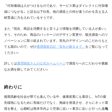
『付加価値は人がつけるものであり、サービス業はダイレクトに付加価
値につながる』と語る山下社長。他の酒造との何が違うのかを言える人
材育成に力を入れているそうです。
また『現在、商品を消費すると言うより情報を消費している人が多い』
そう。そのため、商品のパッケージのデザイン変更や、観光酒造へのリ
ノベーションに取り組まれています。蛍丸のデザインへのこだわりもと
ても面白いので、ぜひ
通潤酒造日記「蛍丸が蘇るまで」
をご覧になって
ください♪
詳しくは
通潤酒造さんの公式ホームページ
で酒造りへのこだわりや素敵
なお酒を探してみてください♪
終わりに
後期高齢化社会が県でも進んでいる中、健康産業にも着目し、IoTの最
先端地になるために有線だけでなく、無線を発達させ、さらにネット環
境を整え、山都町は熊本市内より空港に近い＝東京に近いと行った
土地