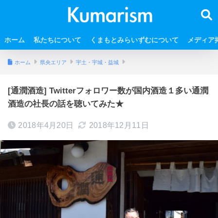
ホーム
私たちについて
くまもとみらいずむについて
メディア
ホーム
県央エリア
宇土・宇城・益城
[通潤酒造] Twitterフォロワー数が国内酒造１多い通潤
酒造の社長の話を聴いてみた★
2018年4月20日
2018年12月11日