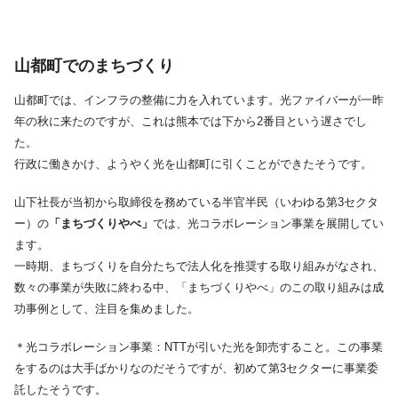
山都町でのまちづくり
山都町では、インフラの整備に力を入れています。光ファイバーが一昨
年の秋に来たのですが、これは熊本では下から2番目という遅さでし
た。
行政に働きかけ、ようやく光を山都町に引くことができたそうです。
山下社長が当初から取締役を務めている半官半民（いわゆる第3セクタ
ー）の
「まちづくりやべ」
では、光コラボレーション事業を展開してい
ます。
一時期、まちづくりを自分たちで法人化を推奨する取り組みがなされ、
数々の事業が失敗に終わる中、「まちづくりやべ」のこの取り組みは成
功事例として、注目を集めました。
＊光コラボレーション事業：NTTが引いた光を卸売すること。この事業
をするのは大手ばかりなのだそうですが、初めて第3セクターに事業委
託したそうです。