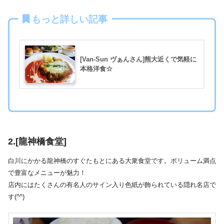
もっと詳しい記事
[Van-Sun ヴぁんさん]熊大近くで気軽に
本格洋食☆
2.[龍神橋食堂]
白川にかかる龍神橋のすぐたもとにある大衆食堂です。ボリューム満点
で豊富なメニューが魅力！
店内にはたくさんの有名人のサイン入り色紙が飾られている隠れ名店で
す(^^)