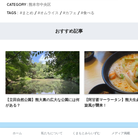
CATEGORY :
熊本市中央区
TAGS :
まとめ
オムライス
カフェ
食べる
おすすめ記事
【立田自然公園】熊大裏の広大な公園には何
【阿甘婆マーラータン】熊大生
がある？
旋風が襲来！
ホーム
私たちについて
くまもとみらいずむ
メディア掲載