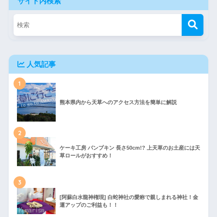
サイト内検索
人気記事
1
熊本県内から天草へのアクセス方法を簡単に解説
2
ケーキ工房 パンプキン 長さ50cm!? 上天草のお土産には天
草ロールがおすすめ！
3
[阿蘇白水龍神権現] 白蛇神社の愛称で親しまれる神社！金
運アップのご利益も！！