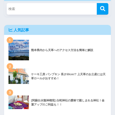
人気記事
1
熊本県内から天草へのアクセス方法を簡単に解説
2
ケーキ工房 パンプキン 長さ50cm!? 上天草のお土産には天
草ロールがおすすめ！
3
[阿蘇白水龍神権現] 白蛇神社の愛称で親しまれる神社！金
運アップのご利益も！！