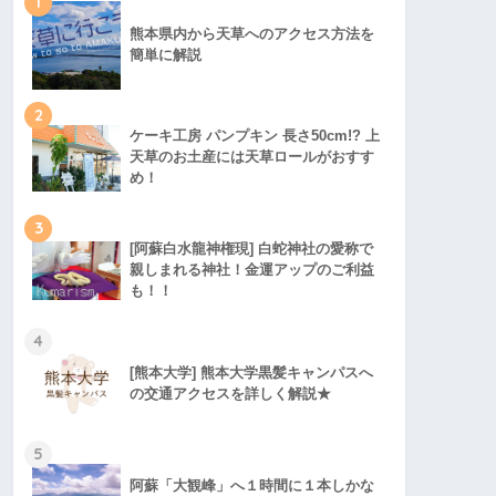
1
熊本県内から天草へのアクセス方法を
簡単に解説
2
ケーキ工房 パンプキン 長さ50cm!? 上
天草のお土産には天草ロールがおすす
め！
3
[阿蘇白水龍神権現] 白蛇神社の愛称で
親しまれる神社！金運アップのご利益
も！！
4
[熊本大学] 熊本大学黒髪キャンパスへ
の交通アクセスを詳しく解説★
5
阿蘇「大観峰」へ１時間に１本しかな