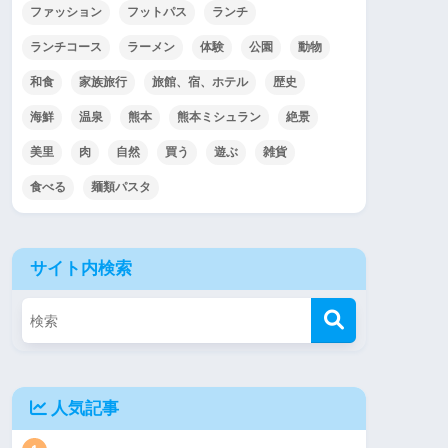
ファッション
フットパス
ランチ
ランチコース
ラーメン
体験
公園
動物
和食
家族旅行
旅館、宿、ホテル
歴史
海鮮
温泉
熊本
熊本ミシュラン
絶景
美里
肉
自然
買う
遊ぶ
雑貨
食べる
麺類パスタ
サイト内検索
人気記事