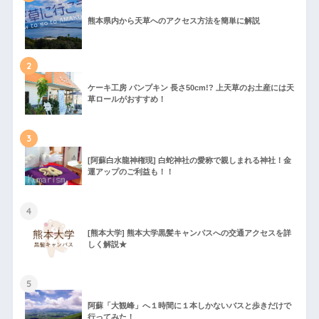
熊本県内から天草へのアクセス方法を簡単に解説
2
ケーキ工房 パンプキン 長さ50cm!? 上天草のお土産には天
草ロールがおすすめ！
3
[阿蘇白水龍神権現] 白蛇神社の愛称で親しまれる神社！金
運アップのご利益も！！
4
[熊本大学] 熊本大学黒髪キャンパスへの交通アクセスを詳
しく解説★
5
阿蘇「大観峰」へ１時間に１本しかないバスと歩きだけで
行ってみた！