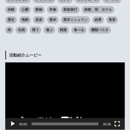
体験
公園
動物
和食
家族旅行
旅館、宿、ホテル
歴史
海鮮
温泉
熊本
熊本ミシュラン
絶景
美里
肉
自然
買う
遊ぶ
雑貨
食べる
麺類パスタ
活動紹介ムービー
動
画
プ
レ
ー
ヤ
ー
00:00
00:36